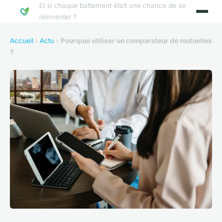
Et si chaque battement était une chance de se
réinventer ?
Accueil
›
Actu
›
Pourquoi utiliser un comparateur de mutuelles
?