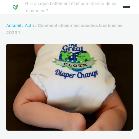
Et si chaque battement était une chance de se
réinventer ?
Accueil
›
Actu
›
Comment choisir les couches lavables en
2023 ?