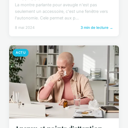
La montre parlante pour aveugle n'est pas
seulement un accessoire, c'est une fenêtre vers
l'autonomie. Cele permet aux p...
8 mai 2024
3 min de lecture →
ACTU