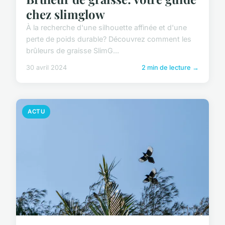
chez slimglow
À la recherche d'une silhouette affinée et d'une
perte de poids durable? Découvrez comment les
brûleurs de graisse SlimG...
30 avril 2024
2 min de lecture →
ACTU