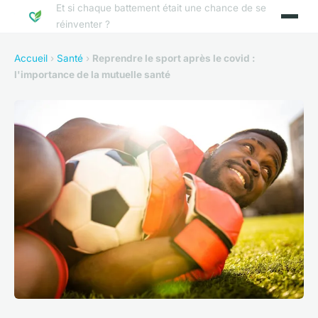
Et si chaque battement était une chance de se
réinventer ?
Accueil
›
Santé
›
Reprendre le sport après le covid :
l'importance de la mutuelle santé